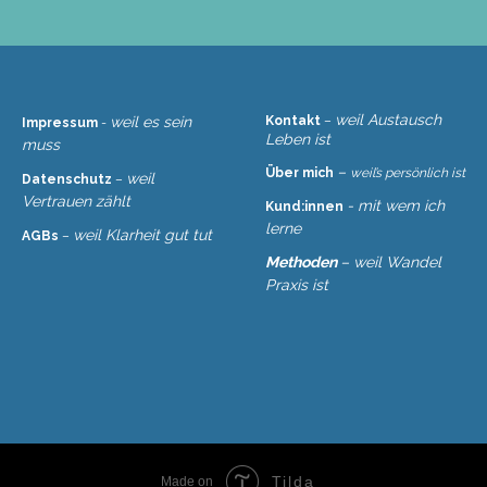
weil Austausch
weil es sein
Kontakt
–
Impressum
-
Leben ist
muss
–
Über mich
weil’s persönlich ist
weil
Datenschutz
–
Vertrauen zählt
- mit wem ich
Kund:innen
lerne
weil Klarheit gut tut
AGBs
–
Methoden
– weil Wandel
Praxis ist
Tilda
Made on