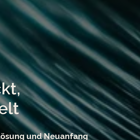
kt,
elt
flösung und Neuanfang